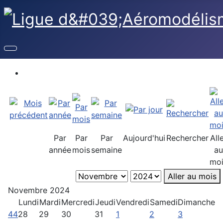
Par
Par
Par
Aujourd'hui
Rechercher
All
année
mois
semaine
au
moi
Aller au mois
Novembre 2024
Lundi
Mardi
Mercredi
Jeudi
Vendredi
Samedi
Dimanche
44
28
29
30
31
1
2
3