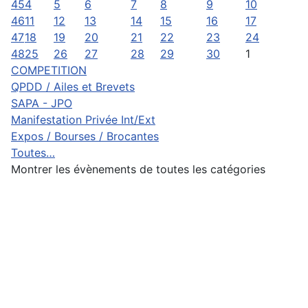
45
4
5
6
7
8
9
10
46
11
12
13
14
15
16
17
47
18
19
20
21
22
23
24
48
25
26
27
28
29
30
1
COMPETITION
QPDD / Ailes et Brevets
SAPA - JPO
Manifestation Privée Int/Ext
Expos / Bourses / Brocantes
Toutes…
Montrer les évènements de toutes les catégories