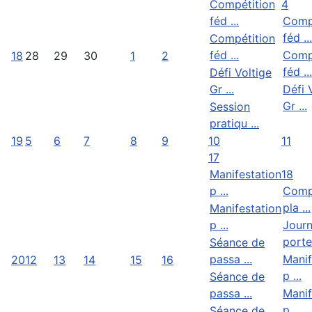
Compétition
4
féd ...
Comp
féd ...
Compétition
féd ...
Comp
18
28
29
30
1
2
féd ...
Défi Voltige
Gr ...
Défi 
Gr ...
Session
pratiqu ...
19
5
6
7
8
9
10
11
17
Manifestation
18
p ...
Comp
pla ...
Manifestation
p ...
Jour
portes
Séance de
passa ...
Manif
20
12
13
14
15
16
p ...
Séance de
passa ...
Manif
p ...
Séance de