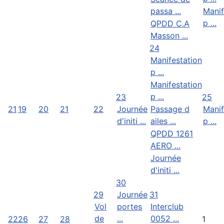
passa ...
Manif
p ...
QPDD C.A
Masson ...
24
Manifestation
p ...
Manifestation
p ...
23
25
21
19
20
21
22
Journée
Passage d
Manif
d'initi ...
ailes ...
p ...
QPDD 1261
AERO ...
Journée
d'initi ...
30
29
Journée
31
Vol
portes
Interclub
de
...
0052 ...
22
26
27
28
1