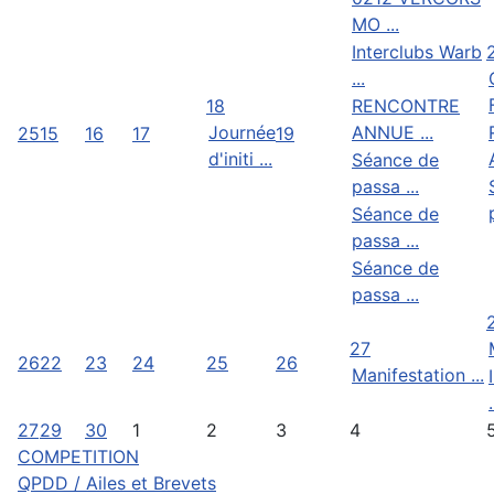
MO ...
Interclubs Warb
...
18
RENCONTRE
Journée
ANNUE ...
25
15
16
17
19
d'initi ...
Séance de
passa ...
Séance de
passa ...
Séance de
passa ...
27
26
22
23
24
25
26
Manifestation ...
.
27
29
30
1
2
3
4
COMPETITION
QPDD / Ailes et Brevets