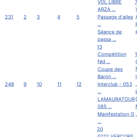
VOL LIBRE
ARZA ...
23
1
2
3
4
5
Passage d'ailes
...
Séance de
passa ...
13
Compétition
féd ...
Coupe des
Baron ...
.
24
8
9
10
11
12
Interclub - 053
...
LAMAURATOUR
085 ...
.
Manifestation G
...
20
0212 VERCORS