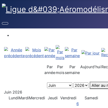
Par
Par
Par
Aujourd'hui
Rec
année
mois
semaine
Aller au 
Juin 2026
Lundi
Mardi
Mercredi
Jeudi
Vendredi
Samedi
6