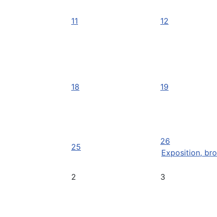
11
12
18
19
26
25
Exposition, bro 
2
3