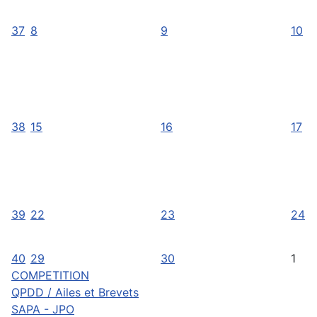
37
8
9
10
38
15
16
17
39
22
23
24
40
29
30
1
COMPETITION
QPDD / Ailes et Brevets
SAPA - JPO