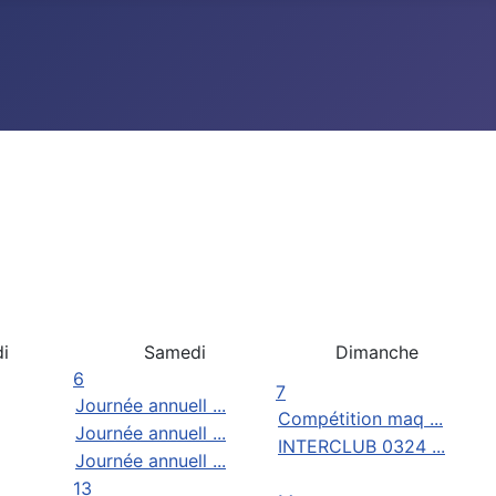
i
Samedi
Dimanche
6
7
Journée annuell ...
Compétition maq ...
Journée annuell ...
INTERCLUB 0324 ...
Journée annuell ...
13