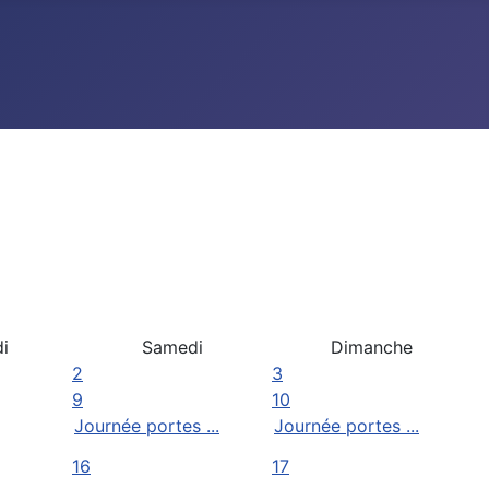
i
Samedi
Dimanche
2
3
9
10
Journée portes ...
Journée portes ...
16
17