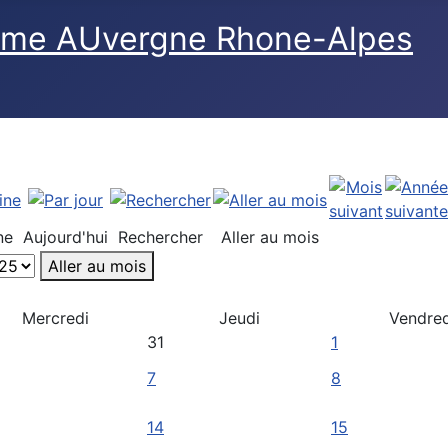
ne
Aujourd'hui
Rechercher
Aller au mois
Aller au mois
Mercredi
Jeudi
Vendred
31
1
7
8
14
15