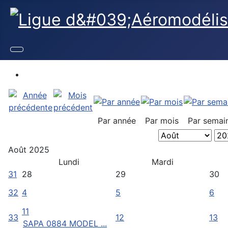
Par année
Par mois
Par semai
Août 2025
Lundi
Mardi
31
28
29
30
32
4
5
6
11
33
12
13
SAPA 0884 MODEL ...