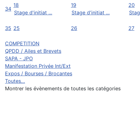
18
19
20
34
Stage d'initiat ...
Stage d'initiat ...
Stage
35
25
26
27
COMPETITION
QPDD / Ailes et Brevets
SAPA - JPO
Manifestation Privée Int/Ext
Expos / Bourses / Brocantes
Toutes…
Montrer les évènements de toutes les catégories